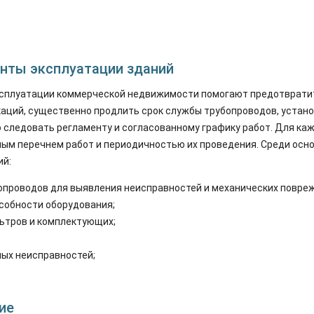
нты эксплуатации зданий
ксплуатации коммерческой недвижимости помогают предотврати
ций, существенно продлить срок службы трубопроводов, установ
 следовать регламенту и согласованному графику работ. Для к
ым перечнем работ и периодичностью их проведения. Среди осн
ий:
опроводов для выявления неисправностей и механических повре
собности оборудования;
льтров и комплектующих;
ых неисправностей;
ие