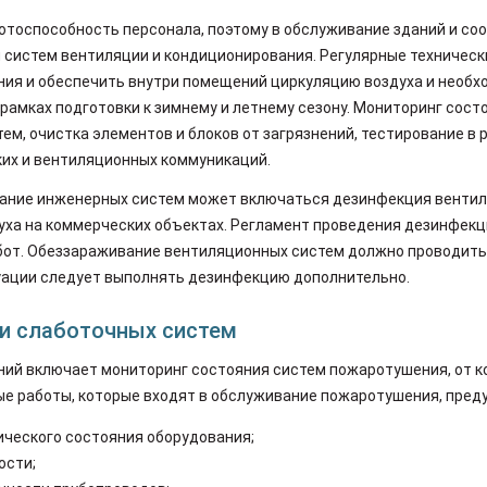
ботоспособность персонала, поэтому в обслуживание зданий и с
 систем вентиляции и кондиционирования. Регулярные техничес
ния и обеспечить внутри помещений циркуляцию воздуха и необх
 рамках подготовки к зимнему и летнему сезону. Мониторинг сос
стем, очистка элементов и блоков от загрязнений, тестирование 
их и вентиляционных коммуникаций.
вание инженерных систем может включаться дезинфекция вентил
духа на коммерческих объектах. Регламент проведения дезинфек
т. Обеззараживание вентиляционных систем должно проводиться 
уации следует выполнять дезинфекцию дополнительно.
и слаботочных систем
ний включает мониторинг состояния систем пожаротушения, от к
ые работы, которые входят в обслуживание пожаротушения, пред
ического состояния оборудования;
ости;