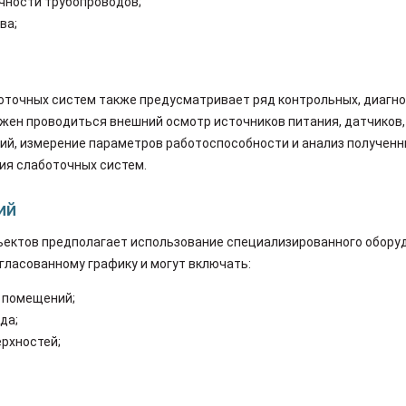
чности трубопроводов;
ва;
оточных систем также предусматривает ряд контрольных, диагн
олжен проводиться внешний осмотр источников питания, датчиков,
ий, измерение параметров работоспособности и анализ полученн
ия слаботочных систем.
ий
ъектов предполагает использование специализированного обор
гласованному графику и могут включать:
 помещений;
да;
ерхностей;