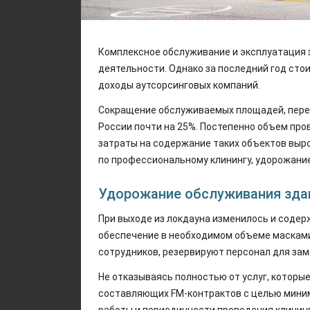
Комплексное обслуживание и эксплуатация 
деятельности. Однако за последний год сто
доходы аутсорсинговых компаний.
Сокращение обслуживаемых площадей, переч
России почти на 25%. Постепенно объем про
затраты на содержание таких объектов выро
по профессиональному клинингу, удорожани
Удорожание обслуживания зда
При выходе из локдауна изменилось и содер
обеспечение в необходимом объеме масками
сотрудников, резервируют персонал для за
Не отказываясь полностью от услуг, которы
составляющих FM-контрактов с целью миним
работы и периодичности проведения клинин