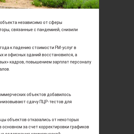
 объекта независимо от сферы
торы, связанные с пандемией, снизили
года к падению стоимости FM-услуг в
х и офисных зданий восстановился, а
евых» кадров, повышением зарплат персоналу
алов.
коммерческих объектов добавилось
анизовывают сдачу ПЦР-тестов для
ьцы объектов отказались от некоторых
 основном за счет корректировки графиков
в на содержание коммерческой