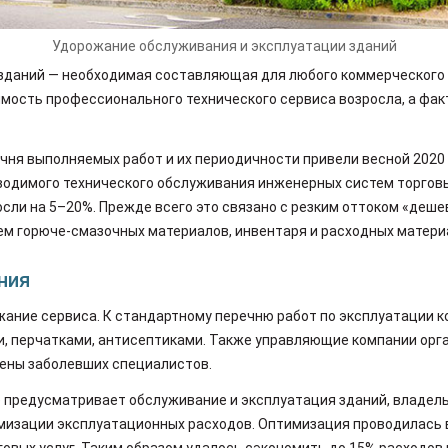
Удорожание обслуживания и эксплуатации зданий
зданий — необходимая составляющая для любого коммерческого
имость профессионального технического сервиса возросла, а фак
ня выполняемых работ и их периодичности привели весной 2020 
водимого технического обслуживания инженерных систем торговы
сли на 5–20%. Прежде всего это связано с резким оттоком «деш
ем горюче-смазочных материалов, инвентаря и расходных матери
ния
жание сервиса. К стандартному перечню работ по эксплуатации 
, перчатками, антисептиками. Также управляющие компании орг
мены заболевших специалистов.
е предусматривает обслуживание и эксплуатация зданий, владел
изации эксплуатационных расходов. Оптимизация проводилась в
говых услуг. Таким образом удалось сэкономить до 15% расходо