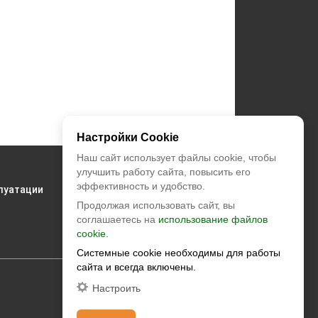
Настройки Cookie
Наш сайт использует файлы cookie, чтобы
+7 (495) 374-55-85
улучшить работу сайта, повысить его
эффективность и удобство.
луатации
zakaz@climatstar.ru
Продолжая использовать сайт, вы
соглашаетесь на
использование файлов
Москва
,
Кибальчича, д.2 корп.1
cookie.
Системные cookie необходимы для работы
сайта и всегда включены.
Настроить