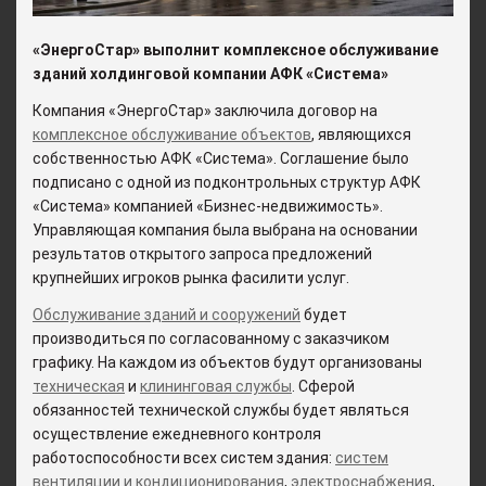
«ЭнергоСтар» выполнит
комплексное обслуживание
зданий
холдинговой компании АФК «Система»
Компания «ЭнергоСтар» заключила договор на
комплексное обслуживание объектов
, являющихся
собственностью АФК «Система». Соглашение было
подписано с одной из подконтрольных структур АФК
«Система» компанией «Бизнес-недвижимость».
Управляющая компания была выбрана на основании
результатов открытого запроса предложений
крупнейших игроков рынка фасилити услуг.
Обслуживание зданий и сооружений
будет
производиться по согласованному с заказчиком
графику. На каждом из объектов будут организованы
техническая
и
клининговая службы
. Сферой
обязанностей технической службы будет являться
осуществление ежедневного контроля
работоспособности всех систем здания:
систем
вентиляции и кондиционирования
,
электроснабжения
,