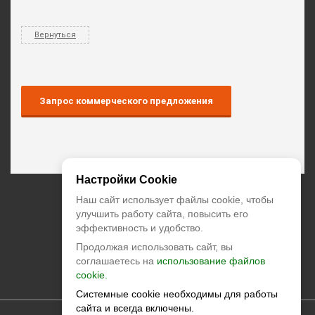
Вернуться
Запрос коммерческого предложения
Настройки Cookie
+7 (495) 374-55-85
Наш сайт использует файлы cookie, чтобы
улучшить работу сайта, повысить его
эффективность и удобство.
zakaz@climatstar.ru
Продолжая использовать сайт, вы
Москва
,
Кибальчича, д.2 корп.1
соглашаетесь на
использование файлов
cookie.
climatstar © 2026 All rights reserved
Системные cookie необходимы для работы
сайта и всегда включены.