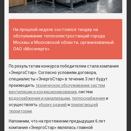
На прошлой неделе состоялся тендер на
обслуживание теплоэлектростанций города
Москвы и Московской области, организованный
ОАО «Мосэнерго».
По результатам конкурса победителем стала компания
«ЭнергоСтар». Согласно условиям договора,
специалисты «ЭнергоСтар» в течение 3 лет будут
производить
техническое обслуживание систем
вентиляции и кондиционирования
, систем
водоснабжения и канализации
,
теплоснабжения
и
осуществлять
уборку зданий
и
прилегающей
территории
.
Напомним, что на протяжении предыдущих 6 лет
компания «ЭнергоСтар» являлась главной