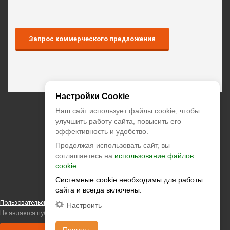
Запрос коммерческого предложения
Настройки Cookie
+7 (495) 374-55-85
Наш сайт использует файлы cookie, чтобы
улучшить работу сайта, повысить его
эффективность и удобство.
zakaz@climatstar.ru
Продолжая использовать сайт, вы
Москва
,
Кибальчича, д.2 корп.1
соглашаетесь на
использование файлов
cookie.
climatstar © 2026 All rights reserved
Системные cookie необходимы для работы
сайта и всегда включены.
Пользовательское соглашение
Персональные данные
Настроить
Не является публичной офертой