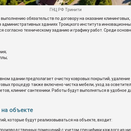
ГНЦ РФ Тринити
 выполнению обязательств по договору на оказание клининговых, 
 административных зданиях Троицкого института инновационных
я согласно техническому заданию и графику работ. Среди основ
ия;
ллы;
ном здании предполагает очистку ковровых покрытий, удаление п
говых процедур также включено чистка мебели, уход за осветител
тов, клининг сантехники. Работы будут выполняться в удобное дл
 на объекте
ий, которые будут реализовываться на объекте, входит:
производственных помещений с учетом специфики каждого из них