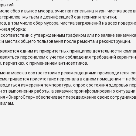
крытий;
исле сбор и вынос мусора, очистка пепельниц и урн, чистка всех 
атериалов, мытьем и дезинфекцией сантехники и плитки;
ов, в том числе сбор мусора, чистка загрязнений на всех поверх
жная уборка;
в соответствии с утвержденным графиком или по заявке заказчика
 и местах общего пользования после ремонта и реконструкции.
является одним из приоритетных принципов деятельности компан
авляться персоналом с учетом соблюдения требований карантинн
, перчатках, с применением антисептиков.
амена масок в соответствии с рекомендациями производителя, 
сматривается присутствие персонала в одном помещении — не бо
оводиться измерения температуры, опрос состояния здоровья пе
 от выполнения работы, а заказчик проинформирован о ситуации
ия «ЭнергоСтар» обеспечивает передвижение своих сотрудников 
вилам.