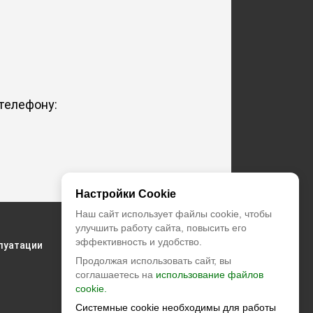
телефону:
Настройки Cookie
Наш сайт использует файлы cookie, чтобы
+7 (495) 374-55-85
улучшить работу сайта, повысить его
эффективность и удобство.
луатации
zakaz@climatstar.ru
Продолжая использовать сайт, вы
соглашаетесь на
использование файлов
Москва
,
Кибальчича, д.2 корп.1
cookie.
Системные cookie необходимы для работы