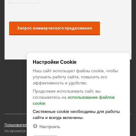
Запрос коммерческого предложения
Настройки Cookie
+7 (495) 374-55-85
Наш сайт использует файлы cookie, чтобы
улучшить работу сайта, повысить его
эффективность и удобство.
zakaz@climatstar.ru
Продолжая использовать сайт, вы
Москва
,
Кибальчича, д.2 корп.1
соглашаетесь на
использование файлов
cookie.
climatstar © 2026 All rights reserved
Системные cookie необходимы для работы
сайта и всегда включены.
Пользовательское соглашение
Персональные данные
Настроить
Не является публичной офертой