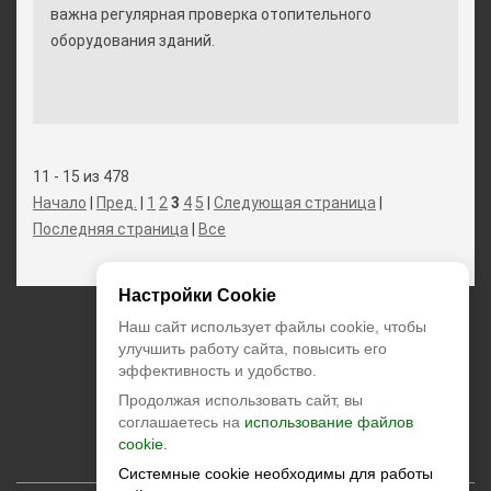
важна регулярная проверка отопительного
оборудования зданий.
11 - 15 из 478
Начало
|
Пред.
|
1
2
3
4
5
|
Следующая страница
|
Последняя страница
|
Все
Настройки Cookie
+7 (495) 374-55-85
Наш сайт использует файлы cookie, чтобы
улучшить работу сайта, повысить его
эффективность и удобство.
zakaz@climatstar.ru
Продолжая использовать сайт, вы
Москва
,
Кибальчича, д.2 корп.1
соглашаетесь на
использование файлов
cookie.
climatstar © 2026 All rights reserved
Системные cookie необходимы для работы