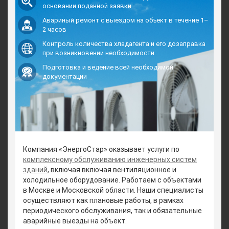
основании поданной заявки
Авариный ремонт с выездом на объект в течение 1–
2 часов
Контроль количества хладагента и его дозаправка
при возникновении необходимости
Подготовка и ведение всей необходимой
документации
Компания «ЭнергоСтар» оказывает услуги по
комплексному обслуживанию инженерных систем
зданий
, включая включая вентиляционное и
холодильное оборудование. Работаем с объектами
в Москве и Московской области. Наши специалисты
осуществляют как плановые работы, в рамках
периодического обслуживания, так и обязательные
аварийные выезды на объект.