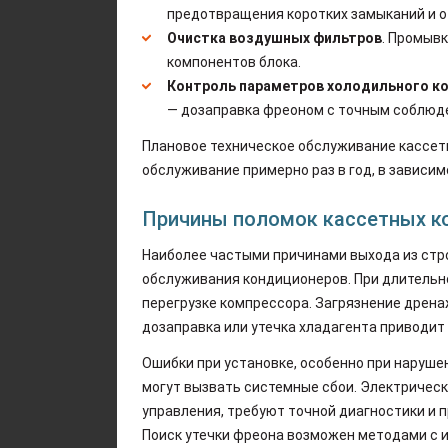
предотвращения коротких замыканий и о
Очистка воздушных фильтров
. Промыв
компонентов блока.
Контроль параметров холодильного к
— дозаправка фреоном с точным соблюд
Плановое техническое обслуживание кассетн
обслуживание примерно раз в год, в зависи
Причины поломок кассетных к
Наиболее частыми причинами выхода из стр
обслуживания кондиционеров. При длительно
перегрузке компрессора. Загрязнение дрен
дозаправка или утечка хладагента приводит
Ошибки при установке, особенно при наруше
могут вызвать системные сбои. Электрическ
управления, требуют точной диагностики и 
Поиск утечки фреона возможен методами с 