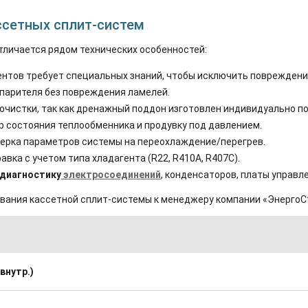
ссетных сплит-систем
личается рядом технических особенностей:
тов требует специальных знаний, чтобы исключить повреждение
спарителя без повреждения ламелей.
очистки, так как дренажный поддон изготовлен индивидуально по
р состояния теплообменника и продувку под давлением.
ерка параметров системы на переохлаждение/перегрев.
вка с учетом типа хладагента (R22, R410A, R407C).
диагностику
электросоединений
, конденсаторов, платы управл
вания кассетной сплит-системы к менеджеру компании «ЭнергоС
внутр.)