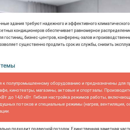
нные здания требуют надежного и эффективного климатического
сетных кондиционеров обеспечивает равномерное распределени
ля гостиниц, бизнес-центров, конференц-залов и производствен
озволяет существенно продлить срок их службы, снизить эксплу
стемы
я к полупромышленному оборудованию и предназначены для п
 кафе, кинотеатры, магазины, актовые и спортзалы. Произво
 кВт до 14,0 кВт. Гибкая настройка режимов работы, включаю
душных потоков и специальные режимы (нагрев, вентиляция, о
ации.
льно подходит подвесной потолок. Единственная заметная част