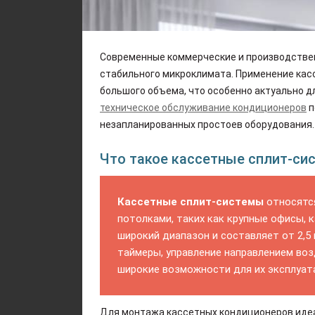
Современные коммерческие и производстве
стабильного микроклимата. Применение кас
большого объема, что особенно актуально д
техническое обслуживание кондиционеров
п
незапланированных простоев оборудования.
Что такое кассетные сплит-си
Кассетные сплит-системы
относятс
потолками, таких как крупные офисы,
широкий диапазон и составляет от 2,5
таймеры, управление направлением воз
широкие возможности для их эксплуат
Для монтажа кассетных кондиционеров идеа