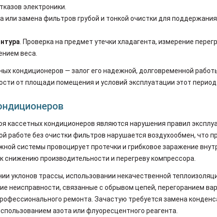
тказов электроники.
ка или замена фильтров грубой и тонкой очистки для поддержания
онтура
. Проверка на предмет утечки хладагента, измерение пере
ением веса.
ых кондиционеров — залог его надежной, долговременной работы
мости от площади помещения и условий эксплуатации этот период
ондиционеров
оя кассетных кондиционеров являются нарушения правил эксплуа
й работе без очистки фильтров нарушается воздухообмен, что п
ажной системы провоцирует протечки и грибковое заражение вну
 к снижению производительности и перегреву компрессора.
нии уклонов трассы, использовании некачественной теплоизоляци
ие неисправности, связанные с обрывом цепей, перегоранием ва
профессионального ремонта. Зачастую требуется замена конденс
использованием азота или флуоресцентного реагента.