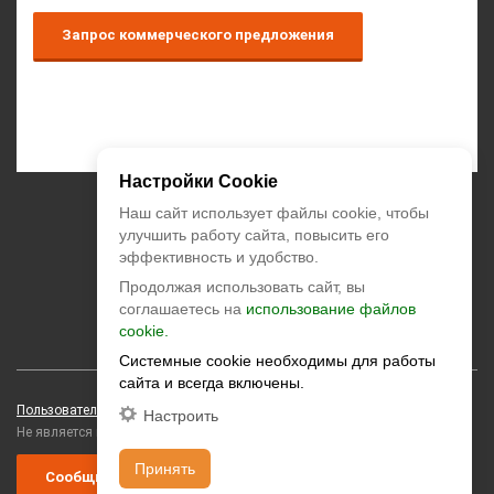
Запрос коммерческого предложения
Настройки Cookie
+7 (495) 374-55-85
Наш сайт использует файлы cookie, чтобы
улучшить работу сайта, повысить его
эффективность и удобство.
zakaz@climatstar.ru
Продолжая использовать сайт, вы
Москва
,
Кибальчича, д.2 корп.1
соглашаетесь на
использование файлов
climatstar © 2026 All rights reserved
cookie.
Системные cookie необходимы для работы
сайта и всегда включены.
Пользовательское соглашение
Персональные данные
Настроить
Не является публичной офертой
Принять
Сообщить о коррупции