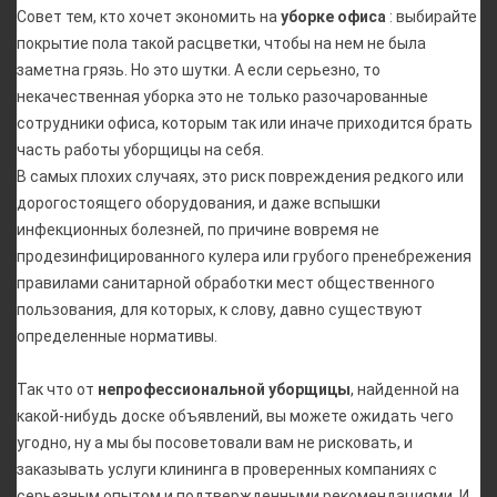
Совет тем, кто хочет экономить на
уборке офиса
: выбирайте
покрытие пола такой расцветки, чтобы на нем не была
заметна грязь. Но это шутки. А если серьезно, то
некачественная уборка это не только разочарованные
сотрудники офиса, которым так или иначе приходится брать
часть работы уборщицы на себя.
В самых плохих случаях, это риск повреждения редкого или
дорогостоящего оборудования, и даже вспышки
инфекционных болезней, по причине вовремя не
продезинфицированного кулера или грубого пренебрежения
правилами санитарной обработки мест общественного
пользования, для которых, к слову, давно существуют
определенные нормативы.
Так что от
непрофессиональной уборщицы
, найденной на
какой-нибудь доске объявлений, вы можете ожидать чего
угодно, ну а мы бы посоветовали вам не рисковать, и
заказывать услуги клининга в проверенных компаниях с
серьезным опытом и подтвержденными рекомендациями. И