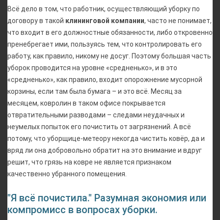
Всё дело в том, что работник, осуществляющий уборку по
договору в такой
клининговой компании
, часто не понимает,
что входит в его должностные обязанности, либо откровенно
пренебрегает ими, пользуясь тем, что контролировать его
работу, как правило, никому не досуг. Поэтому большая часть
уборок проводится на уровне «средненько», и в это
«средненько», как правило, входит опорожнение мусорной
корзины, если там была бумага – и это всё. Месяц за
месяцем, ковролин в таком офисе покрывается
отвратительными разводами – следами неудачных и
неумелых попыток его почистить от загрязнений. А всё
потому, что уборщице-метеору некогда чистить ковёр, да и
вряд ли она добровольно обратит на это внимание и вдруг
решит, что грязь на ковре не является признаком
качественно убранного помещения.
"Я всё почистила." Разумная экономия или
компромисс в вопросах уборки.