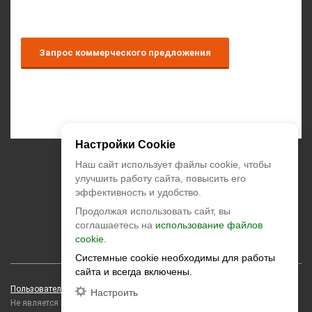
Запрос коммерческого предложения
Настройки Cookie
+7 (495) 374-55-85
Наш сайт использует файлы cookie, чтобы
улучшить работу сайта, повысить его
эффективность и удобство.
zakaz@climatstar.ru
Продолжая использовать сайт, вы
Москва
,
Кибальчича, д.2 корп.1
соглашаетесь на
использование файлов
cookie.
climatstar © 2026 All rights reserved
Системные cookie необходимы для работы
сайта и всегда включены.
Пользовательское соглашение
Персональные данные
Настроить
Не является публичной офертой