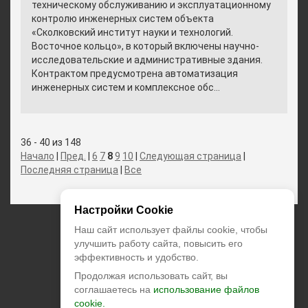
техническому обслуживанию и эксплуатационному
контролю инженерных систем объекта
«Сколковский институт науки и технологий.
Восточное кольцо», в который включены научно-
исследовательские и административные здания.
Контрактом предусмотрена автоматизация
инженерных систем и комплексное обс...
36 - 40 из 148
Начало
|
Пред.
|
6
7
8
9
10
|
Следующая страница
|
Последняя страница
|
Все
Настройки Cookie
+7 (495) 374-55-85
Наш сайт использует файлы cookie, чтобы
улучшить работу сайта, повысить его
эффективность и удобство.
zakaz@climatstar.ru
Продолжая использовать сайт, вы
Москва
,
Кибальчича, д.2 корп.1
соглашаетесь на
использование файлов
cookie.
climatstar © 2026 All rights reserved