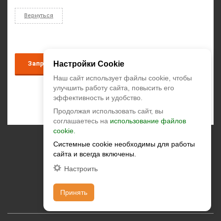
Вернуться
Настройки Cookie
Запрос коммерческого предложения
Наш сайт использует файлы cookie, чтобы
улучшить работу сайта, повысить его
эффективность и удобство.
Продолжая использовать сайт, вы
соглашаетесь на
использование файлов
cookie.
+7 (495) 374-55-85
Системные cookie необходимы для работы
сайта и всегда включены.
zakaz@climatstar.ru
Настроить
Москва
,
Кибальчича, д.2 корп.1
Принять
climatstar © 2026 All rights reserved