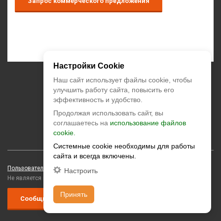
Запрос коммерческого предложения
Настройки Cookie
+7 (495) 374-55-85
Наш сайт использует файлы cookie, чтобы
улучшить работу сайта, повысить его
эффективность и удобство.
zakaz@climatstar.ru
Продолжая использовать сайт, вы
Москва
,
Кибальчича, д.2 корп.1
соглашаетесь на
использование файлов
cookie.
climatstar © 2026 All rights reserved
Системные cookie необходимы для работы
сайта и всегда включены.
Пользовательское соглашение
Персональные данные
Настроить
Не является публичной офертой
Принять
Сообщить о коррупции