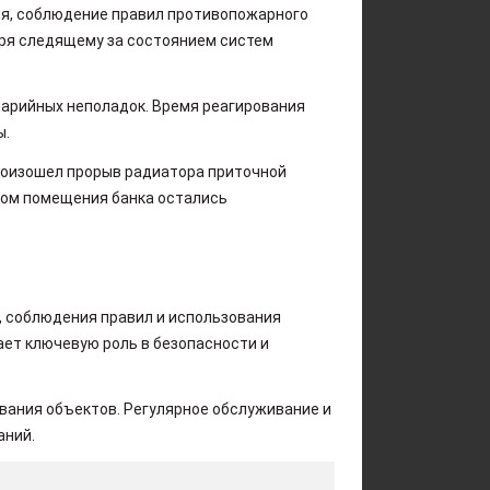
ия, соблюдение правил противопожарного
аря следящему за состоянием систем
варийных неполадок. Время реагирования
ы.
произошел прорыв радиатора приточной
том помещения банка остались
, соблюдения правил и использования
ает ключевую роль в безопасности и
вания объектов. Регулярное обслуживание и
аний.