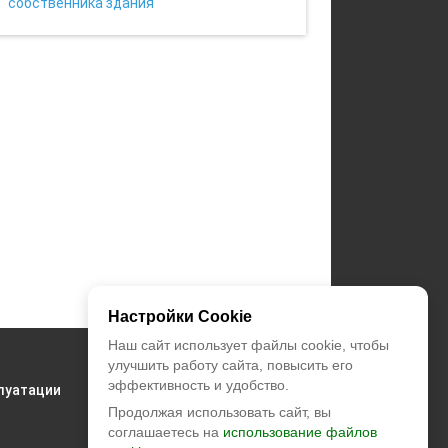
собственника здания
Настройки Cookie
Наш сайт использует файлы cookie, чтобы
+7 (495) 374-55-85
улучшить работу сайта, повысить его
эффективность и удобство.
луатации
zakaz@climatstar.ru
Продолжая использовать сайт, вы
соглашаетесь на
использование файлов